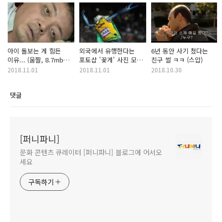
아이 돌보는 게 힘든
외국에서 유행한다는
6년 동안 사기 쳤다는
이유... (움짤, 8.7mb
포토샵 '꽃게' 사진 모음
친구 썰 ㅋㅋ (스압)
데이터 주의)
(밈, 스압)
2018.11.01
2018.11.01
2018.10.30
댓글
[퍼니파니]
문화 콘텐츠 큐레이터 [퍼니파니] 블로그에 어서오
세요
구독하기