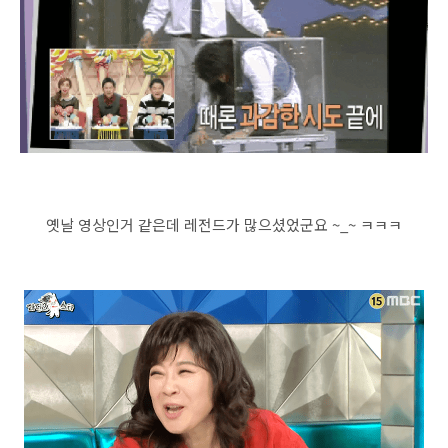
옛날 영상인거 같은데 레전드가 많으셨었군요 ~_~ ㅋㅋㅋ