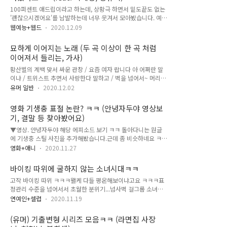
100퍼센트 애드립이라고 하는데, 상황극 하면서 밑도끝도 없는
'괜찮으시겠어요'를 남발하는데 너무 웃겨서 모아봤습니다. 예전
에 케이블 예능에서 했던 [최신유행프로그램]의 유행어였던것
웹예능+웹드
2020.12.09
같은데요, 권혁수 님 채널에 요즘 시리즈로 올라오는데 너무 웃
겨서 시간 가는줄 모르고 봤네요 ㅋㅋ 특히 이세영 님하고 같이
묘하게 이어지는 노래 (두 곡 이상이 한 곡 처럼
했던 불꽃 애드립들이 진짜 너무 웃겨서 서로 조금씩 현실 웃음
이어져서 들리는, 가사)
터지실 때 같이 빵터졌습니다. ㅋㅋ 마성의 '괜찮으시겠어요?'
시리즈 영상들 한 번 보세요~ ▼영상. 권혁수 x 이세영 '미용실-
황산벌의 계백 맞서 싸운 관창 / 요즘 여자 랍니다 아 어쩌란 말
괜찮으시겠어요?' ▼ 댓글 반응애드리브 폭주 공감ㅋㅋㅋ ▼영
이냐 / 트위스트 추면서 사랑한다 말하고 / 벽을 넘어서~ 머리도
상. 권혁수 x 이세영 '화장품 가게-괜찮으시겠어요?' ▼영상. 권
하고 화장도 했는데 / 빠이빠이 빠이빠이야 지금 이 순간 여율로
유머 일반
2020.12.02
혁수 x 강유미 '카페-괜찮으시겠어요?'강유미 님도 혼자 ASMR
다가와 / 분홍의 립스틱을 바르겠어요 인도양을 건너서라도 당
하시면서 웃기고 센스있는..
신이 부르면 달려갈거야 / 요즘 여자 랍니다~ 차디찬 그라스에 /
영화 기생충 표절 논란? ㅋㅋ (안녕자두야 영상보
엄마 사진 꺼내놓고 사랑해요 사랑해요 세상에 말 다 지우니 이
기, 결말 등 찾아봤어요)
말 하나 남네요 / Let it be~ 메칸더 메칸더 메칸더 / 이러지 마세
요~ 모든걸 줄 수 있어서 사랑할 수 있어서 / 나는 겁쟁이랍니다
▼영상. 안녕자두야 해당 에피소드 보기 ㅋㅋ 돌아다니는 원글
~ 사나이로 태어나서 할 일도 많다만 너와 나 나라지키는 영광에
에 기생충 스틸 사진을 추가해봤습니다.근데 좀 비슷하네요 ㅋㅋ
살았다 / 춤추고 노래하는 예쁜 내 얼굴 텔레비전에 내가 나왔으
오마주? ㅎㅎ 찾아보니까 유튜브에 해당 에피소드가 공개되어
영화+애니
2020.11.27
면 정말 좋겠네~ 신데렐라는 어려서 부모님을 / 발로차 발로차
있더라고요뒷내용 요약해보자면 애기들이 도자기도 깨고아빠는
싸..
술취해서 난장판 만들고술바다...집주인 돌아와서 불 켜보니까
바이킹 따위에 굴하지 않는 소녀시대ㅋㅋ
난장판ㅋㅋㅋ미안하다고 편지쓰고 빤스런 ㅋㅋㅋ 기생충과 내
고작 바이킹 따위 ㅋㅋㅋ왤케 다들 평온해보이냐고요 ㅋㅋㅋ표
용상은 다르지만, 배경이라든가 남의 집에서 주인 모르게 난장판
정관리 수준을 넘어서서 초월한 분위기...넘사벽 걸그룹 소녀시
만든 그점의 유사함이 있어서 ㅋㅋㅋ 아무튼 자두야도 오랜만에
대 너무 좋아 사진만 보니까 뭔가 허전해서 아래에 넣어두는 전
다시 보니 너무 재밌네요 ^^ 아래 영상이 해당 에피소드입니다.
연예인+셀럽
2020.11.19
설의 '임뚜껑' 영상 ㅋㅋ 같이 보세요~ ▼영상. 소녀시대 레전드
궁금하신 분들 같이 보세요~ ▼영상. 안녕자두야 해당 에피소드
'임뚜껑' 임윤아 뚜껑 오픈ㅋㅋ 옆에서 같이 웃음 터진 태연도 너
보기 ㅋㅋ 집에 번개가 왜 맞는건뎈ㅋㅋㅋ 자두야 에피소드 극단
(유머) 기출변형 시리즈 모음ㅋㅋ (라면집 사장
무 귀여웠엌ㅋㅋ ▼노래듣기 모음 '소녀시대' 베스트유튜브에서
적이어서 너무 웃김ㅋㅋ ▼영상. 기생충 예고편 ..