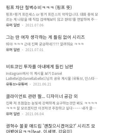
낌의 무논리 무대포 같은 그런 느낌이요. 아무튼, 먼저 제가 봤었
핑프 차단 철벽수비ㅋㅋㅋ (핑프 뜻)
던 영상 먼저 보세요. 이건 딱 봐도 연출 영상인데, 이웃이 내 집
핑프=핑거 프린세스 or 핑거 프린스의 약자입니다. 대화 중에 모
택배를 당당하게 훔쳐가는 말도 안 되는 이유를 얘기하고 있네
르는 게 나왔을 때 직접 검색해보지 않고 뭔데?를 연발하며 주변
요. 택배가 많이 왔으니 뭔가 수상해서 이건 내가 가져간다? 나
사람들을 자신의 검색 엔진으로 사용하는 사람을 말합니다. 아무
중에 물 스프레이 뿌리는거랑 넘어지는거 웃김ㅋㅋ ▼영상. 도
유머 일반
2021.07.06
튼 그렇다고 한다... (이게 한두번은 괜찮은데 무슨 애기도 아니
둑의 말도 안 되는 논리(영어자막 한국어 자동번역 하시면 됩니
고 다 떠먹여주다보면 좀 짜증남 ㅋ) 손가락이 무거운 공주, 왕자
다. 아래 부터는 제가 좋아하는 '멜리사 맥카시' 배우의 영상 클
그는 딴 여자 생각하는 게 틀림 없어 시리즈
님이신가 봐요... 위에는 제가 대강 적은거고 검색해보니까 아래
립들입니다. 광고 영..
뭐야 ㅋㅋㅋ 근데 진짜 궁금하네???? 알려줘요 ㅋㅋㅋ
같이 더 나오네요 ==========1. 핑프는 핑거 프린세스(finger
princess), 또는 핑거 프린스(finger prince)의 준말이다. 핑거
유머 일반
2021.07.01
프린세스/프린스는 간단한 정보조차 스스로 조사하는 것을 귀찮
아하는 사람들으로, 이들은 사이트 게시판에 수시로 질문을 올려
타인이 달아준 댓글을 통해 정보를 습득하고자 한다...
비트코인 투자를 아내에게 들킨 남편
Instagram에서 이 게시물 보기 Daniel
LaBelle(@daniellabelle1)님의 공유 게시물 (유튜브, 인스타그
램 영상이라 조금 기다리시면 나옵니다.) 유튜브 Daniel LaBelle
유튜브+유튜버
2021.06.21
/ 인스타그램의 daniellabelle1 라는 분의 채널인데 짧은 개그
영상을 올리는 분이더라고요 틱톡도 있으신 듯? 유튜브는 300
클라이언트 관련 짤... 디자이너 공감 외
만 구독자 넘으시는 외국에선 유명하신것 같은데 원래 올렸을 당
진짜 저 초점없는 눈빛에 강력하게 요구하는것만 봐도 ㅋㅋㅋㅋ
시의 제목은 '기사도 정신은 죽지 않았다' 였는데, 최근에 비트코
ㅋㅋㅋ 잘 모르겠지만 이것저것 주장하고 싶다~~~~ 내가 클라
인 때문에 난리난 집들이 많아서 풍자 영상으로 많이 보이더라고
이언트니까~~~
요 출처를 몰라서 한참 찾다가 드디어 찾아서 인스타그램 영상을
유머 일반
2021.06.04
공유하기로 걸어봅니다. 근데 진짜 저 호들갑 스러운 발재간 너
무 웃겨요, 이분 인스타 계정에도 웃긴 영상 많더라고요 ㅋㅋㅋ
권혁수 불꽃 애드립 '괜찮으시겠어요?' 시리즈 모
시..
아봤어요ㅋㅋ(feat. 이세영, 강유미)