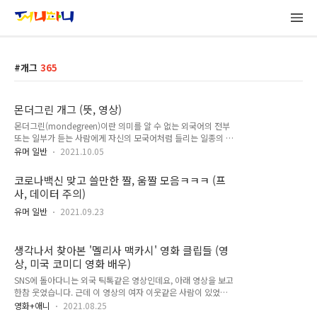
개그
365
몬더그린 개그 (뜻, 영상)
몬더그린(mondegreen)이란 의미를 알 수 없는 외국어의 전부
또는 일부가 듣는 사람에게 자신의 모국어처럼 들리는 일종의 착
각 현상을 말한다. ‘몬더그린(mondegreen)’이라는 말은 1954
유머 일반
2021.10.05
년 미국의 작가 실비아 라이트(Sylvia Wright)가 쓴 에세이 〈레
이디 몬더그린의 죽음(The Death of Lady Mondegreen)〉에
코로나백신 맞고 쓸만한 짤, 움짤 모음ㅋㅋㅋ (프
서 비롯되었다.[1] 그녀가 어렸을 때 어머니가 들려주었던 스코
사, 데이터 주의)
틀랜드 발라드 〈The Bonny Earl of Murray〉의 가사중에
"and laid him on the green"이라는 부분을 "and Lady
유머 일반
2021.09.23
Mondegreen"으로 잘못 알아들었다는 것이다. mondegreen
이란 단어는 2000년 랜덤 하우스 웹스터 칼리지 사전과 2002
년 옥스퍼드..
생각나서 찾아본 '멜리사 맥카시' 영화 클립들 (영
상, 미국 코미디 영화 배우)
SNS에 돌아다니는 외국 틱톡같은 영상인데요, 아래 영상을 보고
한참 웃었습니다. 근데 이 영상의 여자 이웃같은 사람이 있었는
데... 하고 생각해보니까 미국 코미디 영화 배우 '멜리사 맥카
영화+애니
2021.08.25
시'였어요. 특유의 호들갑 스러운 액션과 직설적인 말투 같은 느