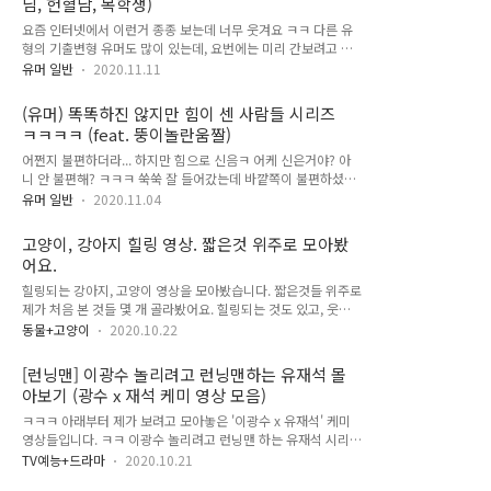
님, 헌혈남, 복학생)
찾은건데 나중에 들으려고 같이 걸어둡니다. 소녀시대 노래 다
좋네요~ [아는형님] 레전드 써니 & 윤아 "어? 어디갔지?"ㅋ 태
요즘 인터넷에서 이런거 종종 보는데 너무 웃겨요 ㅋㅋ 다른 유
연 '춘천가는 기차' 뮤비, 음원 듣기 등 모음 소녀시대 레전드 MR
형의 기출변형 유머도 많이 있는데, 요번에는 미리 간보려고 올
제거 교과서
려보는 센스있는 글 유형의 기출변형을 모아봤습니다. ▼ 복학
유머 일반
2020.11.11
생 기출변형 1 ㅋㅋ 출제자 의도 파악, 독해력 미쳤엌ㅋㅋ ▼ 복
학생 기출변형 2ㅋㅋㅋ 대신 확인해주셔서 감사하댘ㅋㅋ 상급
(유머) 똑똑하진 않지만 힘이 센 사람들 시리즈
독해력이 필요하다... ▼ 라면집 사장 신메뉴 가격 시장조사 기출
ㅋㅋㅋㅋ (feat. 뚱이놀란움짤)
변형 ㅋㅋ '휴... 감사합니다' ㅋㅋ 사장님 귀여우셬ㅋㅋ ▼ 노약
자석 헌혈남 기출변형 탈룰라 면했다곸ㅋㅋㅋ '월300' 신입 구
어쩐지 불편하더라... 하지만 힘으로 신음ㅋ 어케 신은거야? 아
인광고 비밀 "스님덜 잠깐 눈 감아" 절 개 반전 아이유를 성공시
니 안 불편해? ㅋㅋㅋ 쑥쑥 잘 들어갔는데 바깥쪽이 불편하셨다
킨 강호동(?) 영상, 짤 배우 오정세 아내 기절 이유 의사계의 박
고... ㅎㅎ 처음 신으면 그럴 수 있다고 생각합니다 ^^ 너무 귀여
유머 일반
2020.11.04
찬호를 만난 엄마 썰 가족 유통마진 반전에 반전ㅋ 사진관에서
우심 (근데 누가 스마일 스티커 사서 반 잘라서 붙여줘야겠다
영정사진 안 찍어준 이유..
고... 애기냐곸ㅋㅋ) 똑똑하진 않지만 힘이 센 아이... 재능이야 이
고양이, 강아지 힐링 영상. 짧은것 위주로 모아봤
것도 ㅋ이거 무슨 퍼즐이라고 하죠? 알파벳 맞춰서 끼워야되는
어요.
데 ㅋㅋㅋ 힘스탯 몰빵...ㅎ 근데 이것도 똑똑한거 아닌가요?ㅋ
ㅋㅋㅋ창의적이었다. 약간 모자라지만 강인한 아저씨아니 물린
힐링되는 강아지, 고양이 영상을 모아봤습니다. 짧은것들 위주로
뱀을 강하게 묶어서 왔댘ㅋㅋㅋ ▼왠지 모르겠지만 스폰지밥 둥
제가 처음 본 것들 몇 개 골라봤어요. 힐링되는 것도 있고, 웃긴
이(패트릭)가 생각나서 짤 넣어보며 마무리...ㅋ EBS '우아달' 레
것도 있고, 잔잔한것도 있고 뭐 그렇습니다 ^^동물영상은 왜 봐
동물+고양이
2020.10.22
전드 '멍청한 거 아니야? 나도 내가 멍청한줄 몰랐다 ㅋ 멍청해
도봐도 질리지가 않는 것인지 ㅎㅎ ▼영상. 열흘만에 절친 개와
서 웃음이...ㅋㅋ ..
다시 만난 고양이 반응ㅠㅠ 어떻게 저렇게 꼭 안아줄 수가 있
[런닝맨] 이광수 놀리려고 런닝맨하는 유재석 몰
지... 사람 같다 ㅠㅠ ▼영상. 너 지금 내 친구 건드렸냐? 개가 절
아보기 (광수 x 재석 케미 영상 모음)
친이었네 ㅋㅋ ▼영상. 안아쥬세여~ 기지개켜는 고양이 ㅋㅋ ▼
영상. 아깽이(새끼 고양이) 계단 올라가는것 보고 도와주는 셰퍼
ㅋㅋㅋ 아래부터 제가 보려고 모아놓은 '이광수 x 유재석' 케미
드 ▼영상. 집사 품에서 코고는 고양이... 왤케 으르신같냐 ㅋㅋ
영상들입니다. ㅋㅋ 이광수 놀리려고 런닝맨 하는 유재석 시리즈
▼영상. 냥냥펀치 맛 좀 볼래? 확 그냥! 대형견한테는 아무 피해
하고 다른 모음 영상들도 추가했어요. ▼ 영상. 이광수 놀리려고
TV예능+드라마
2020.10.21
가 없었다... 평온...ㅋ ▼영상. 여기 떠나기 싫다고! 확! ㅋㅋㅋ
런닝맨하는 유재석(시리즈) 1탄 ▼ 영상. 이광수 놀리려고 런닝