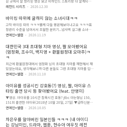
금 더 참고 견디고 찍을 듯 ㅋㅋㅋㅋ 김혜자 님 담배 얘기도 많은
은 곳에서 잘 정리된 영상 보고 비하인드 스토리랑 다 알게되어
데 30년 넘게 피우시다가 금연한지 20년 넘으셨다고 ㅎㅎ 세월
서 재밌어서 포스팅 해봅니다. 공항에서 코믹 영화 찍은거 같아
레전드 시리즈
2020.12.30
이... 연기 때문에 스트레스 많이 받으셨을 텐데 공감이 되기도
서 너무 유쾌했어요 ^^ 일상이 시트콤? ㅎ 그나저나 저 순간 포
하고, 인터뷰에서 절대..
착하신 기자님도 정말 레전드다 ㅋㅋㅋ 아래 영상은 더 자세히
바이킹 따위에 굴하지 않는 소녀시대ㅋㅋ
토크까지 들어있고, 밑에 짤도 모아봤어요. 아무래도 다양한 각
고작 바이킹 따위 ㅋㅋㅋ왤케 다들 평온해보이냐고요 ㅋㅋㅋ표
도의 영상, 토크를 자세히 편집해주셔서 영상 보시는걸 추천드려
정관리 수준을 넘어서서 초월한 분위기...넘사벽 걸그룹 소녀시
요. ▼영상. 전설의 수영 여권짤 비하인드 스토리 정리 (유튜브
대 너무 좋아 사진만 보니까 뭔가 허전해서 아래에 넣어두는 전
'소녀시대연구소') ▼ 출국을 기다리는 소녀시대 하하하~ 즐거
연예인+셀럽
2020.11.19
설의 '임뚜껑' 영상 ㅋㅋ 같이 보세요~ ▼영상. 소녀시대 레전드
운데 뭔가 허전한 이 느낌... ▼ 들어가려고 여권 찾는 수영 ▼
'임뚜껑' 임윤아 뚜껑 오픈ㅋㅋ 옆에서 같이 웃음 터진 태연도 너
??? 동공지진! 청천벽력!ㅋㅋㅋ 알고보니 미리 수속 다 밟고 차
대한민국 3대 초대형 치마 영상, 짤 모아봤어요
무 귀여웠엌ㅋㅋ ▼노래듣기 모음 '소녀시대' 베스트유튜브에서
에서 대기했었는데, 놓고 왔..
(엄정화, 조수미, 백지영 + 환불원정대 오마주)ㅋ
찾은건데 나중에 들으려고 같이 걸어둡니다. 소녀시대 노래 다
ㅋ
좋네요~ [아는형님] 레전드 써니 & 윤아 "어? 어디갔지?"ㅋ 태
연 '춘천가는 기차' 뮤비, 음원 듣기 등 모음 소녀시대 레전드 MR
최근에 환불원정대에서 엄정화 님의 초대형 치마를 재현해서 재
제거 교과서
밌었는데요, 생각해보니까 다른 분들도 그런 초대형 치마를 입었
던 게 생각나더라고요. 엄정화, 조수미, 백지영 님의 짤과 영상
연예인+셀럽
2020.11.10
모아봤으니 함께 보세요~ 짤 먼저 보시고, 영상도 같이 보세요
^^ ▼엄정화 '눈동자' 초대형 치마 모습 아니 대체 몇 미터? 스무
아이유를 성공시킨 강호동(?) 영상, 짤, 아이유 스
스하게 이동하는데 첨엔 웃음 나오다가 진지하게 보게됨ㄷㄷㅋ
타킹 출연 당시 등 찾아봤어요 (feat. 안영미)
▼영상. 엄정화 '눈동자' 초대형 치마 (1993년 서울랜드) ▼조수
미 '밤의 여왕' 초대형 치마 치마 높이 살벌함 ㄷㄷㄷ 근데 이동
▼영상. 아이유를 10시간 침묵시킨 호동? jtbc 아는형님 150,
함ㄷㄷ ▼영상. 조수미 '밤의 여왕 아리아' 초대형 치마 (영상 설
151회 출연한 아이유(2018년 10월 20일, 27일) ▼급하신분은
명 보니까 1995년 파리 디즈니랜드 오프닝 무대였다고 합니다.
짤로 보세요 진짜 출연자 나올때 마다 피해담인지 미담인지 모를
연예인+셀럽
2020.10.05
신기하게 엄정화 님 처럼 테마파크에서 이런 의상을 착용하셨네
그것이 나올까봐 불안 ㅋㅋㅋ 그나저나 좋은날 이후에 잘해줬다
요 ^^ 명품 목..
는거 왤케 웃김ㅋㅋㅋㅋ ▼ 문제의 그 방송 찾아봄 당시 방송 찾
차은우를 알아버린 일본인들 ㅋㅋㅋ (내 아이디
아봤는데 웨이브(wavve)에서 다시보기 할 수 있더라고요 그래
는 강남미인, 드라마, 웹툰, 현수아 여우짓 레전
서 자세히 찾아봄ㅋㅋㅋ 아래는 당시 아이유 신인시절 모습~