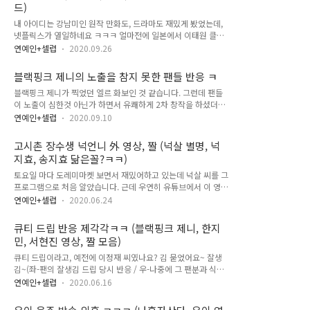
드)
▼09아이유 몇 장 캡쳐해봤어요~ 1분 28초쯤 나오는 아이유의
거의 유일?한 원샷...(제가 3초단위로 훑어가면서 본거라 나노단
내 아이디는 강남미인 원작 만화도, 드라마도 재밌게 봤었는데,
위로 본건 아니라서... 그래도 개인 질문이나 그런건 없더라고요
넷플릭스가 열일하네요 ㅋㅋㅋ 얼마전에 일본에서 이태원 클라
^^;) 근데 이거 그냥 얼굴 가리고 웃는건데 뜬금없이 아래움짤
스도 인기 많았다고 하던데 신기합니다 ^^ 근데 차은우는 정말
연예인+셀럽
2020.09.26
생각남...
할 말 없게 잘생겼지만 확실히 한국보다 뭔가 이국적인? 일본이
나 홍콩에서 엄청 인기 많았던 예전 잘생긴 스타들 분위기가 나
블랙핑크 제니의 노출을 참지 못한 팬들 반응 ㅋ
는것 같기도 해요. ▼ 드라마 '내 아이디는 강남미인' 사진들~ 개
블랙핑크 제니가 찍었던 엘르 화보인 것 같습니다. 그런데 팬들
인적으로 임수향 씨도 재발견? 너무 매력있었고 서브 캐릭터들
이 노출이 심한것 아닌가 하면서 유쾌하게 2차 창작을 하셨더라
도 다 매력있어서 진짜 재밌었어요. 주제도 한국에서만 가능할
고요, 너무 귀여워서 포스팅 해봅니다. 사이버 보쌈 ㅋㅋㅋ 제니
것 같은 주제인데 새삼 느끼는 것도 많았고. 차세대 한류 스타로
연예인+셀럽
2020.09.10
가 유교걸이 아니라 팬들이 유교팬이 되어버렸어 ㅋㅋㅋㅋㅋㅋ
급부상 예감? ▼영상. 드라마 '내 아이디는 강남미인' 하이라이
(SNS에 하도 돌아다녀서 정확한 출처는 잘 모르겠습니다 ㅠ_-
트 예고 ▼영상. 웹툰 '내 ID는 강남미인' 프로모션 영상네이버
고시촌 장수생 넉언니 外 영상, 짤 (넉살 별명, 넉
문제시 삭제할게요.) 유아, 아이린, 제니 등... 걸그룹 소돋똑 캐릭
웹툰에서 이런 움직이는 프로모..
지효, 송지효 닮은꼴?ㅋㅋ)
터 만드는 금손 채널 [심즈 아무나 AMUNA] 역대급 분위기 '블랙
핑크 제니' 샤넬 패션쇼 영상 & 사진 인간 샤넬 '제니'의 'SOLO'
토요일 마다 도레미마켓 보면서 재밌어하고 있는데 넉살 씨를 그
뮤직비디오, 무대 [런닝맨] 레전드 블랙핑크 '제니' 귀신의 집(호
프로그램으로 처음 알았습니다. 근데 우연히 유튜브에서 이 영상
러룸) 대성통곡ㅋ [런닝맨] '블랙핑크 제니' 아기상어, 고백, 볼뽀
보고 진짜 빵터졌어요. 알고보니까 얼핏 보면 송지효 씨 닮기도
연예인+셀럽
2020.06.24
뽀 外 영상 모음 ㅋ
하고, 단발머리를 오래 해오셔서 넉언니 그런 별명이 있으셨더라
고요 ㅋㅋ 좀 뒷북이긴 하지만 재밌어서 영상들 몇개 줍줍 해봤
큐티 드립 반응 제각각ㅋㅋ (블랙핑크 제니, 한지
습니다. ㅋㅋㅋ ▼유명한 '고시촌 장수생 넉언니' ㅋㅋㅋㅋ(영상
민, 서현진 영상, 짤 모음)
은 바로 밑에) 국내 여성래퍼 투톱ㅋㅋㅋ미쳨ㅋㅋㅋㅋ ▼영상.
고시촌 장수생 넉언니 ▼영상. 난쟁이 넉살 ㅋㅋㅋ난쥉아 뭐해~
큐티 드립이라고, 예전에 이정재 씨였나요? 김 묻었어요~ 잘생
가사써써 가사써써~ ㅋㅋㅋ ▼영상. 넉지효의 앙탈 ▼영상. '박
김~(좌-팬의 잘생김 드립 당시 반응 / 우-나중에 그 팬분과 식사
나래 복붙쇼' 출연한 넉살 1편 ▼영상. '박나래 복붙쇼' 출연한
자리 마련(김무엇ㅋ)) 이런 내용의 변종 같은거라고 생각하시면
연예인+셀럽
2020.06.16
넉살 2편 송지효, 여자국힙원탑 ㅋㅋㅋ ▼당연히? 여성팀 주장
돼요 팬이 먼저 "왜 맨날 같은 티만 입어요?" 하면"응??" 하는
이 된 넉언니ㅋㅋㅋ 진짜 송..
반응이 오고 "큐티~" 하면 빵터지는 흐름도인데 반응이 제각각