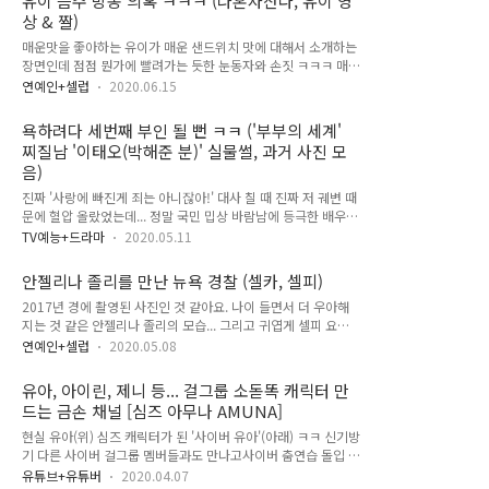
유이 음주 방송 의혹 ㅋㅋㅋ (나혼자산다, 유이 영
이라 너무 재밌어서 포스팅 해봅니다. > ▼영상. 큐티드립 제니
상 & 짤)
반응 ('supershinstudio' 채널 영상 공유) 큐티 드립의 정석같았
던 블랙핑크 제니 반응 ㅋㅋㅋ 팬님 : 왜 늘 똑같은 티만 입어요?
매운맛을 좋아하는 유이가 매운 샌드위치 맛에 대해서 소개하는
제니 : 똑같은 티만 입는다고요? (심각한 표정 ㅋㅋㅋ) 팬님 : 큐~
장면인데 점점 뭔가에 빨려가는 듯한 눈동자와 손짓 ㅋㅋㅋ 매운
티~제니 : ??!!! 빵 터진 제니 와 웃는모습 ㅠㅠ > ▼영상. 큐티드
맛 영업중인 유이.. ㅋㅋ 뭔가 이상함을 감지한 이장우 ㅋㅋㅋ
연예인+셀럽
2020.06.15
립 배우 한지민 반응('한지만adorabl..
"뭐야? 취했어?!" ㅋㅋㅋ 진짜 방송 보다가 여기서 응? 하다가
빵 터졌어요 ㅋㅋㅋ 다른 장면에선 멀쩡하고 쌩얼마저 너무 예뻤
욕하려다 세번째 부인 될 뻔 ㅋㅋ ('부부의 세계'
는데 레시피 설명할 때 진심으로 좋아하는거라서 그런지 진짜 막
찌질남 '이태오(박해준 분)' 실물썰, 과거 사진 모
취한듯이 이야기함 ㅋㅋ 이거 영상으로 보셔야돼요 그래서 찾아
음)
봤는데 다행히? 클립 영상 올라왔더라고요 ㅎㅎ ▼영상. 유이의
아침 매운 샌드위치 & 음주방송 의혹? (2분 9초 인터뷰 장면이
진짜 '사랑에 빠진게 죄는 아니잖아!' 대사 칠 때 진짜 저 궤변 때
그 장면이에요 ㅋㅋㅋ)(네이버TV 나혼자산다 채널 영상 공유)
문에 혈압 올랐었는데... 정말 국민 밉상 바람남에 등극한 배우
유이 민망해서 빵 터지고 ㅋㅋ 이시언 님 고새 따라하심 ㅋㅋㅋ
박해준 씨 얘긴데요... 이태오 역을 너무 잘 연기하셔서 박막례
TV예능+드라마
2020.05.11
개똑같앜ㅋㅋ(옆에 손담비 ..
할머니한테 욕도 먹고 ㅋㅋㅋ 아무튼 드라마가 너무 재밌어서 벌
어진 웃지 못할 일이죠. (박막례 할머니 영상은 아래에 추가했어
안젤리나 졸리를 만난 뉴욕 경찰 (셀카, 셀피)
요. 너무 재밌어섴ㅋ) 근데 최근에 커뮤니티에 정말 웃긴 글이 올
2017년 경에 촬영된 사진인 것 같아요. 나이 들면서 더 우아해
라와서 관련 사진을 찾아봤습니다. 부부의 세계 촬영을 직관하게
지는 것 같은 안젤리나 졸리의 모습... 그리고 귀엽게 셀피 요청
된 어느 분의 썰인데 욕한바가지 하려다가 이태오 실물 보고 세
하고 촬영하는 뉴욕 경찰 아저씨 ㅋㅋㅋ 사진 진짜 너무 마음에
번째 부인 될 뻔 했다곸ㅋㅋㅋㅋ 아래 사진이랑 모아봤으니 한
연예인+셀럽
2020.05.08
들어서 저장하려고 포스팅 합니다 ㅠㅠ 와 무슨 얘기를 하셨을까
번 보세요... 그럴 만도... 아 그러면 안되지만 그럴만큼 미남이시
ㅎㅎ
라는 얘기 ㅋㅋ (프로필 나무위키 링크) 참고로 이태오 역을 맡은
유아, 아이린, 제니 등... 걸그룹 소돋똑 캐릭터 만
배우 박해..
드는 금손 채널 [심즈 아무나 AMUNA]
현실 유아(위) 심즈 캐릭터가 된 '사이버 유아'(아래) ㅋㅋ 신기방
기 다른 사이버 걸그룹 멤버들과도 만나고사이버 춤연습 돌입 ㅋ
ㅋㅋ 예전에 몇 번 봤었던 채널인데 최근에 오마이걸 '유아' 캐릭
유튜브+유튜버
2020.04.07