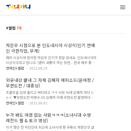
셀럽
79
차은우 시점으로 본 인도네시아 시상식(인기 연예
인 극한직업, 무게)
해외 시상식에 참석한 차은우 인기가 정말 많네요. 인도네시아의
시상식이라고 합니다. (괜히 국뽕이 차는 장면... 한국 배우 좋아
해줘서 고마워요) 잘생긴 사람 보면 나오는 찐반응 이라는 이야
연예인+셀럽
2022.08.19
기도 있고, 다들 홀려버린 표정... 사진 찍기 바쁘시네요 ㅎ 차분
한 표정으로 앉아있는 차은우 옆에 계속 싱글벙글 들썩이는 사람
외유내강 쿨내 그 자체 김혜자 에피소드(윤여정 /
들 ㅎㅎㅎ 그런데... 차은우 시점 상황 ㄷㄷㄷㄷㄷㄷㄷㄷㄷㄷㄷ
무한도전 / 대종상)
ㄷㄷㄷ 저 상황에서 저렇게 표정관리 하고 있다는 게 정말 대단
하다고 생각했습니다. 나는 절대 못 할거야..(그럴 일도 없겠지
초콜릿을 입에 물리고 버티라고 ㅋㅋ 서윗 늑대 김혜자 마더 ㄷ
만;) 이거 말고, 차은우 씨가 사진 기자들 앞에서 플래시 엄청나
ㄷㄷ ▼무한도전 박명수 VS 김혜자 이때 무한도전 촬영하다가
게 터지는데 눈하나 깜짝 안 하고 서있었던 그런 움짤도 있었는
김혜자 님한테 전원일기 또 찍을 생각 없냐고 조르는? 그런 장면
연예인+셀럽
2021.06.02
데 그걸 다시 찾기가 어렵네요. 그리고 생각난 다른 짤 무한도전
인데 레전드 탄생 ㅋㅋㅋ 이미지는 부드러우신 것 같은데 속이
유재석 1인자의 시점,..
정말 단단한 그런 느낌... 쿨내 나셔서 진짜 부러워 나도 나이 먹
누가 봐도 여권 없는 사람ㅋㅋㅋ(소녀시대 수영
으면 저렇게 부드러우면서 강한 사람 되고 싶다 ㅋㅋ ▼김혜자
레전드 짤 & 토크 영상)
대종상 수상 번복 왜? 진짜 평소 이미지랑 방송 이미지랑 다르신
건지 상상이 안 되지만, 김혜자 님 같은 선배가 찍어야지 하면 조
이거 몇년 전 사진인데 최근에 소녀시대 팬 유튜브 계정인것 같