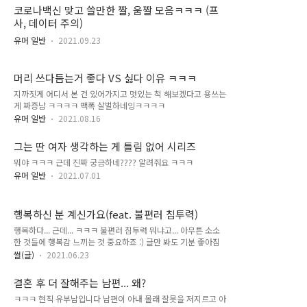
고 하는데 커피캔이라도 ..
작동 안 함... 그래서 같은 모델 알아보는데 다음 모델이 출시된
코로나백신 맞고 쓸만한 짤, 움짤 모음ㅋㅋㅋ (프
거 같아서 그걸 구매했다. 2만원 대로 가격도 저렴한데, 미용 집
사, 데이터 주의)
게, 빗 두개와 스펀지까지 사은품을 많이 주셨다. 와... 내돈내산
인데 간만에 정말 잘샀다고 생각드는 구성이었다... 감사합니다.
유머 일반
2021.09.23
(사실 수염밖에 안 밀 거지만 그래도 공짜라서 기분 좋은게 사실
ㅋ) 상자 뒷 모습. 내가 구매한건 JC-4204 모델. 그 전에 쓰던건
4104인데 가격 차이가 별로 안 나는데, 상품 상세 설..
머리 쓰다듬는거 좋다 VS 싫다 이유 ㅋㅋㅋ
지까짓게 어디서 본 건 있어가지고 멋있는 척 해보겠다고 용쓰는
게 짜증남 ㅋㅋㅋㅋ 팩폭 살벌하네잉ㅋㅋㅋㅋ
유머 일반
2021.08.16
그는 딴 여자 생각하는 게 틀림 없어 시리즈
뭐야 ㅋㅋㅋ 근데 진짜 궁금하네???? 알려줘요 ㅋㅋㅋ
유머 일반
2021.07.01
행복하신 분 계신가요(feat. 불편러 침투력)
행복하다... 근데... ㅋㅋㅋ 불편러 침투력 뭐냐고... 아무튼 소소
한 것들에 행복감 느끼는 것 중요하죠 :) 글만 봐도 기분 좋아짐
썰(글)
2021.06.23
결혼 후 더 잘해주는 남편... 왜?
ㅋㅋㅋ 현직 유부남입니다 남편이 아내 몰래 잘못을 저지르고 아