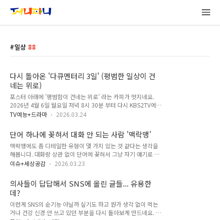
일상
88
다시 돌아온 '다큐멘터리 3일' (평범한 일상이 건
네는 위로)
포스터 아래에 '평범함이 건네는 위로' 라는 카피가 멋지네요.
2026년 4월 6일 월요일 저녁 8시 30분 부터 다시 KBS2TV에서
방영을 시작한다고 합니다. 14년 전 273번 '청춘버스' 이어서 지
TV예능+드라마
2026.03.24
금 사람들의 꿈과 고민을 이야기하겠다고 공지가 올라왔습니다.
촬영은 3월 18일 부터 21일까지라서 마치신 것 같고, 방송 기대
단어 하나에 꽂혀서 대화 안 되는 사람 '맥락맹'
됩니다. 기억에 남는 에피소드인데 버스라는 테마를 다시 가져온
맥락맹에도 좀 디테일한 유형이 몇 가지 있는 것 같다는 생각을
건 그만큼 제작진 분들도 사람이 그리웠다는 얘기일까요? 사람
해봅니다. 대화랑 상관 없이 단어에 꽂혀서 그냥 자기 얘기로 들
들의 이야기를 들어야 겠다는 프로그램 취지와 맞아서겠죠? 못
어가거나 딴소리 하는 것들이 있고, 다른 경우는 이게 무슨 법정
보셨던 분들, 혹은 기억나시는 분들은 아래 영상을 참고해주세
이슈+세상공감
2026.03.23
에서 단어 하나 물고 늘어져서 법망 피해가는 것도 아니고, 대화
요. ▼영상. 다큐3일 청춘버스 편 다시보기유튜브 KBS 다큐 링
에서 어떤 뉘앙스로 쓰였으면 그런 유사한 다른 단어로 생각해서
크 서울 273번 버스에서의 3일 이걸 기획한 것도 취재하셨던 것
의사들이 답답해서 SNS에 올린 글들... 유용한
대화하거나 할 수도 있잖아요? 근데 '아~ 그런 단어 난 안썼는
도 참..
데?
데?' 이런식으로 도돌이표 되는 대화도 맥락맹인거 같다는 생각
을 해봅니다... 대화가 진행이 안 되는 대화들 말이죠. 최근에 좀
이런게 SNS의 순기능 아닐까 싶기도 하고 뭔가 생각 없이 먹는
답답한 일이 생겨서 찾아보니 맥락맹이란 단어가 있었더라고요.
거나 건강 신경 안 쓰고 있던 부분을 다시 돌아보게 만드네요. 최