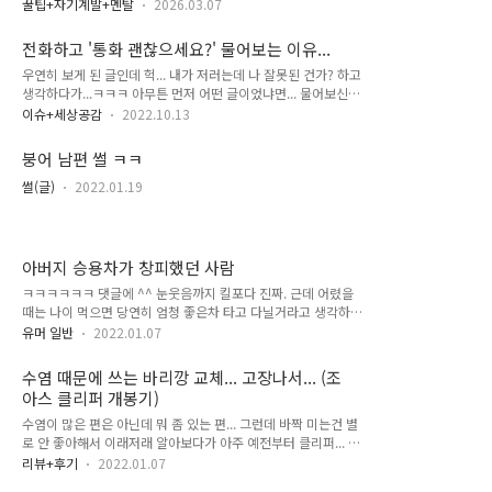
흐름과 의도를 파악한 대화가 좋으신가요? 아니면 진짜 정확하
근에 최강 동안 60세 남자의 사진과 기사를 봤는데, 그 분의 건
꿀팁+자기계발+멘탈
2026.03.07
게 단어 하나하나 기억하면서 하는 대화가 좋으신가요?
강 비결이 운동도 있지만 가공식품을 안 먹는 것이더라고요. 신
선한 재료로 만들어 먹는 한식이 정말 좋은데 점점 가공식품이나
전화하고 '통화 괜찮으세요?' 물어보는 이유...
배달 요리에 익숙해지는것도 건강과 멀어지는 길인 것 같습니다.
우연히 보게 된 글인데 헉... 내가 저러는데 나 잘못된 건가? 하고
확실히 몸을 움직이고 관리하는 만큼 몸은 정직하게 달라지는 것
생각하다가...ㅋㅋㅋ 아무튼 먼저 어떤 글이었냐면... 물어보신
같아요. 새삼 건강이 최고라고 느낍니다.
분도 따지려고 물은 게 아니고 진짜 궁금해서 물어보신 것 같은
이슈+세상공감
2022.10.13
데, 나도 전화 걸면 통화 괜찮냐고 물어보는 사람으로서... 음...
왜 그랬지? 하고 생각해보는 계기가 되었다... 통화는 아는 사람
붕어 남편 썰 ㅋㅋ
에게 전화 오면 일단 받고, 받은 다음에 급한 상황이면 설명하고
나중에 걸겠다고 하기도 하고, 못 받으면 문자라도 남기는 편이
썰(글)
2022.01.19
다. 예를 들어 운전하고 있으면 아! 운전 중이라서요 금방 전화
드릴게요 라고 한다든가... 아무튼, 아래 댓글 반응들을 보고 좀
안심(?)이 되었는데... 좀 과격하게 남기신 분들도 있긴 하지만,
전체적으로 다 배려의 차원에서 전화 통화 괜찮으시냐고 묻는 ..
아버지 승용차가 창피했던 사람
ㅋㅋㅋㅋㅋㅋ 댓글에 ^^ 눈웃음까지 킬포다 진짜. 근데 어렸을
때는 나이 먹으면 당연히 엄청 좋은차 타고 다닐거라고 생각하는
건 꼭 자동차만 그런것 같지는 않더라고요. 대학교는 좋은 곳 갈
유머 일반
2022.01.07
수 있을 것 같았었고, 더 좋은 직장에 들어갈 수 있었을 것 같았
고... 어렸을 때 그런 생각 해보면서 크다가 점점 현실에 젖어들
수염 때문에 쓰는 바리깡 교체... 고장나서... (조
어가는 거겠죠... 한때 저런 생각을 하던 시절도 결국 지나가는
아스 클리퍼 개봉기)
시간들이구나 하는 생각을 잠시 해봅니...(과몰입 중) 제가 적은
건 좀 다른 맥락 얘기긴 했지만, 저 짤과 댓글 보면서 잠시 생각
수염이 많은 편은 아닌데 뭐 좀 있는 편... 그런데 바짝 미는건 별
이 들어서 적어보네요. 부끄럽다는 것과 자랑스럽다는 것도 정말
로 안 좋아해서 이래저래 알아보다가 아주 예전부터 클리퍼... 그
종이 한장 차이고, 불만이냐 감사도 같은 상황에서 다른게 나오
러니까 바리깡이라 불리는 이발기를 수염 다듬는데 쓰고 있다.
리뷰+후기
2022.01.07
는 마음가짐인데 아무튼 아버지께서 학원갈때마다 태워주신다
조아스 브랜드 클리퍼를 쓰고 있었는데 진짜 오래 썼는데 최근에