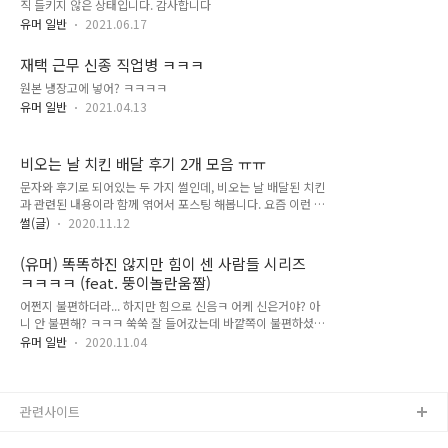
직 들키지 않은 상태입니다. 감사합니다
유머 일반
2021.06.17
재택 근무 신종 직업병 ㅋㅋㅋ
원본 냉장고에 넣어? ㅋㅋㅋㅋ
유머 일반
2021.04.13
비오는 날 치킨 배달 후기 2개 모음 ㅠㅠ
문자와 후기로 되어있는 두 가지 썰인데, 비오는 날 배달된 치킨
과 관련된 내용이라 함께 엮어서 포스팅 해봅니다. 요즘 이런 글
만 읽어도 뭉클해지네요. 저도 얼마전에 골목에서 택배 차량 사
썰(글)
2020.11.12
이드미러를 살짝 치고 지나가서 죄송한 마음에 사과하려고 내렸
는데, 오히려 기사님께서 '제가 좁게 대서 그렇죠 뭐' 하셔서 사
(유머) 똑똑하진 않지만 힘이 센 사람들 시리즈
과드리면서 서로 웃고 말았습니다. 열심히 살고 서로 배려하는
ㅋㅋㅋㅋ (feat. 뚱이놀란움짤)
우리 모두 화이팅입니다. ㅠㅠ ▼치킨 배달 후 받은 문자 사장님,
가족분들 모두 건강하시길... ▼ 치킨 배달 뭉클한 후기배달 관련
어쩐지 불편하더라... 하지만 힘으로 신음ㅋ 어케 신은거야? 아
사고 소식 때문에 마음이 안 좋은데, 이런 이야기도 보게 되네요
니 안 불편해? ㅋㅋㅋ 쑥쑥 잘 들어갔는데 바깥쪽이 불편하셨다
우린 닭다리 때문에 헤어진 게 아니었어 인공지능이 구분하지 못
고... ㅎㅎ 처음 신으면 그럴 수 있다고 생각합니다 ^^ 너무 귀여
유머 일반
2020.11.04
하는 것들 ㅋㅋ 요즘 유행하는(?) 음식 토핑 실화? 한혜진 다이
우심 (근데 누가 스마일 스티커 사서 반 잘라서 붙여줘야겠다
어트 자극 명언 (유..
고... 애기냐곸ㅋㅋ) 똑똑하진 않지만 힘이 센 아이... 재능이야 이
것도 ㅋ이거 무슨 퍼즐이라고 하죠? 알파벳 맞춰서 끼워야되는
데 ㅋㅋㅋ 힘스탯 몰빵...ㅎ 근데 이것도 똑똑한거 아닌가요?ㅋ
관련사이트
ㅋㅋㅋ창의적이었다. 약간 모자라지만 강인한 아저씨아니 물린
뱀을 강하게 묶어서 왔댘ㅋㅋㅋ ▼왠지 모르겠지만 스폰지밥 둥