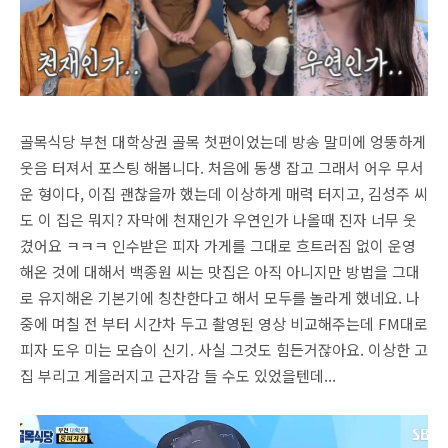
골목식당 부천 대학상권 골목 첫편이었는데 방송 말미에 엉뚱하게
웃음 터져서 포스팅 해봅니다. 처음에 동생 잡고 그래서 어우 무서
운 형이다, 이집 괜찮을까 했는데 이상하게 매력 터지고, 김성주 씨
도 이 집은 뭐지? 자막에 천재인가 우연인가 나올때 진자 너무 웃
겼어요 ㅋㅋㅋ 인수받은 피자 가게를 그대로 흐트러짐 없이 운영
해온 것에 대해서 백종원 씨는 맛집은 아직 아니지만 방법을 그대
로 유지해온 기본기에 칭찬한다고 해서 모두를 놀라게 했네요. 나
중에 며칠 전 부터 시간차 두고 촬영된 영상 비교해주는데 FM대로
피자 도우 미는 모습이 신기. 사실 그것도 힘든거잖아요. 이상한 고
집 부리고 게을러지고 근자감 들 수도 있었을텐데...