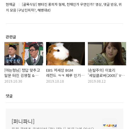
현재글
[골목식당] 빵터진 롱피자 형제, 천재인가 우연인가? 영상, 댓글 반응, 위
치 모음 (구남친피자?, 해병대st)
관련글
[아는형님] 정답 맞추고
EBS 저세상 BGM
(손발주의) 이효리
말문 터진 김영철 &
레전드 ㅋㅋ 페루 인기
'세잎클로버(2005)' VS
팩폭 맞은 강호동ㅋㅋ
메뉴 '꾸이(기니피그)' 편
성유리 '천년지애(2003)'
2019.10.30
2019.10.18
2019.08.12
(feat. 초성사기단)
영상, 댓글반응,
드라마 연기 영상 대결?
원곡듣기 모아봤어요
ㅋㅋ
댓글
[퍼니파니]