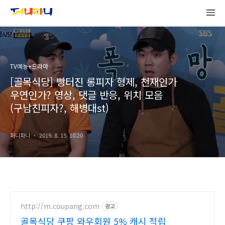
TV예능+드라마
[골목식당] 빵터진 롱피자 형제, 천재인가
우연인가? 영상, 댓글 반응, 위치 모음
(구남친피자?, 해병대st)
퍼니파니
2019. 8. 15. 10:20
http://m.coupang.com
광고
골목식당 쿠팡 와우회원 5% 캐시 적립