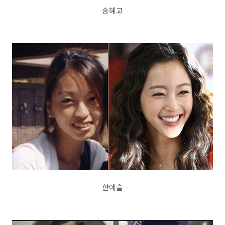
송혜교
한예슬