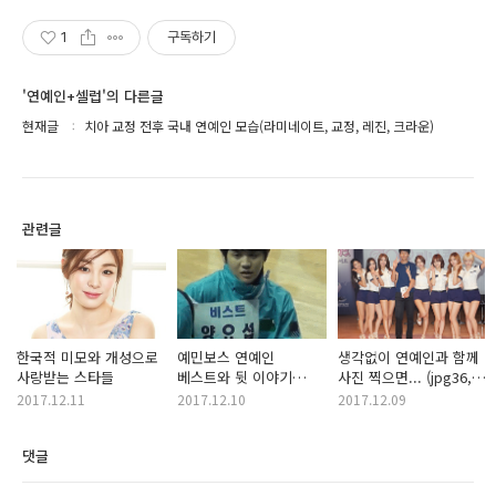
1
구독하기
'연예인+셀럽'의 다른글
현재글
치아 교정 전후 국내 연예인 모습(라미네이트, 교정, 레진, 크라운)
관련글
한국적 미모와 개성으로
예민보스 연예인
생각없이 연예인과 함께
사랑받는 스타들
베스트와 뒷 이야기
사진 찍으면... (jpg36,
(feat. 양요섭+윤두준)
gif1)
2017.12.11
2017.12.10
2017.12.09
(움짤 약 21mb)
댓글