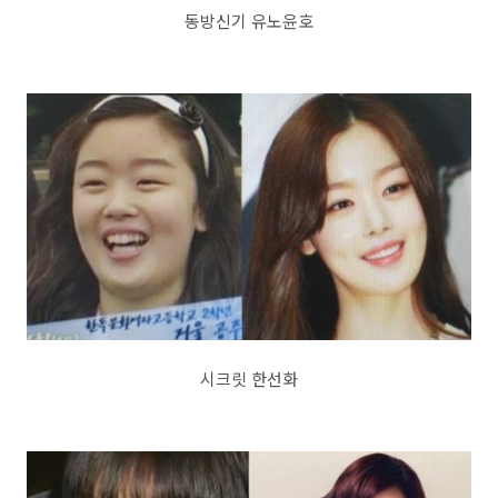
동방신기 유노윤호
시크릿 한선화