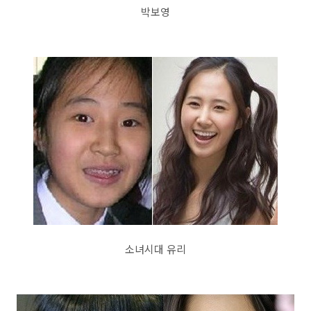
박보영
소녀시대 유리