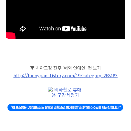
▼ 치아교정 전후 '해외 연예인' 편 보기
http://funnypani.tistory.com/19?category=268183