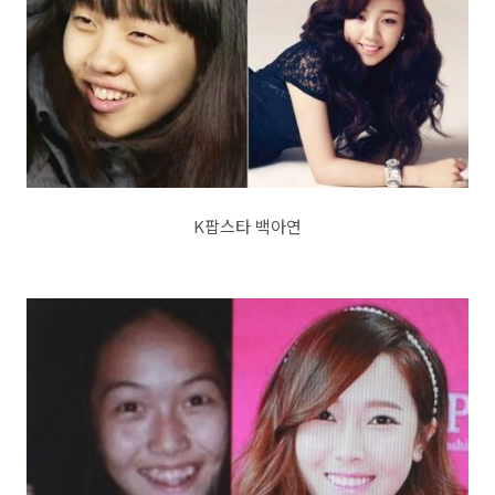
K팝스타 백아연