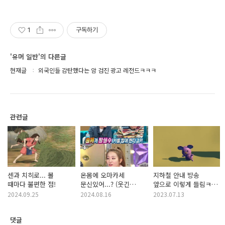
1
구독하기
'유머 일반'의 다른글
현재글
외국인들 감탄했다는 암 검진 광고 레전드ㅋㅋㅋ
관련글
센과 치히로... 볼
온몸에 오마카세
지하철 안내 방송
때마다 불편한 점!
문신있어...? (웃긴
앞으로 이렇게 들림ㅋㅋ
말실수 모음ㅋㅋ)
(지하철 오해 시리즈)
2024.09.25
2024.08.16
2023.07.13
댓글