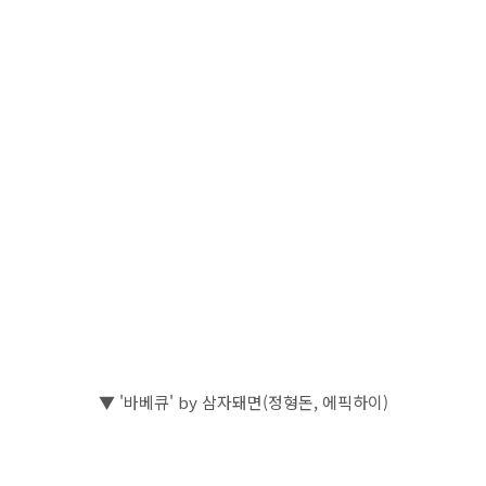
▼ '바베큐' by 삼자돼면(정형돈, 에픽하이)