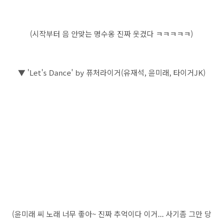
(시작부터 음 안맞는 명수옹 진짜 웃겼다 ㅋㅋㅋㅋㅋ)
▼ 'Let's Dance' by 퓨처라이거(유재석, 윤미래, 타이거JK)
(윤미래 씨 노래 너무 좋아~ 진짜 추억이다 이거... 사기좀 그만 당