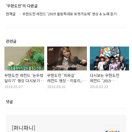
'무한도전'의 다른글
현재글
무한도전 레전드 '2009 올림픽대로 듀엣가요제' 영상 & 노래 듣기
관련글
무한도전 레전드 '논두렁
무한도전 '죄와길'
다시보는 무한도전
달리기' 영상 다시보기
레전드 영상 - 이효리,
레전드 '2015
ㅋㅋㅋ
김제동에게 '진짜 안
영동고속도로가요제'
2018.05.07
2018.04.30
2018.03.23
했어요?' 外 ㅋㅋㅋ
무대 영상 & 노래 듣기
댓글
[퍼니파니]