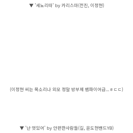
▼ '세뇨리따' by 카리스마(전진, 이정현)
(이정현 씨는 목소리나 외모 정말 방부제 뱀파이어급...ㅎㄷㄷ)
▼ '난 멋있어' by 안편한사람들(길, 윤도현밴드YB)