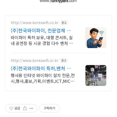
http://www.koreawifi.co.kr
광고
(주)한국와이파이, 전문업체 설
계및구축
와이파이 특허 보유, 대형 콘서트, 실
내 공연장 등 시공 경험 다수 벤처 기
업 어디서나 끊김없이! 와이파이특허
보유, 다양한 시공경험을 가진 전문성
있는 기업
http://www.koreawifi.or.kr
광고
(주)한국와이파이 특허,벤처 빠
른상담 가능
행사용 인터넷 와이파이 설치 전문,전
시,행사,홍보,기획,이벤트,ICT,MICE
어디서나 끊김없이! 와이파이특허 보
유, 다양한 시공경험을 가진 전문성있
는 기업
공감
구독하기